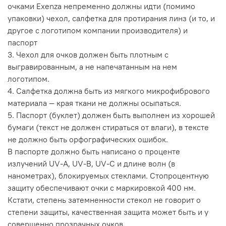
очками Exenza непременно должны идти (помимо
упаковки) чехол, салфетка для протирания линз (и то, и
другое с логотипом компании производителя) и
паспорт
3. Чехол для очков должен быть плотным с
выгравированным, а не напечатанным на нем
логотипом.
4. Салфетка должна быть из мягкого микрофибрового
материала — края ткани не должны осыпаться.
5. Паспорт (буклет) должен быть выполнен из хорошей
бумаги (текст не должен стираться от влаги), в тексте
не должно быть орфографических ошибок.
В паспорте должно быть написано о проценте
излучений UV-A, UV-B, UV-C и длине волн (в
нанометрах), блокируемых стеклами. Стопроцентную
защиту обеспечивают очки с маркировкой 400 нм.
Кстати, степень затемненности стекол не говорит о
степени защиты, качественная защита может быть и у
совершенно прозрачных очков.