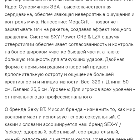
Ядро: Супермягкая ЭВА - высококачественная
сердцевина, обеспечивающая невероятные ощущения и
контроль мяча. Нанесение: MegaGrit – позволяет
захватывать мяч на ракетке, создавая эффект мощного
вращения. Система SXY Power ORB & LZR с двумя
отверстиями обеспечивает согласованность и контроль
на более широком участке бьющей части, а также
большую мощность для атакующих ударов. Двойная
форма с прямыми рядами отверстий придает
дополнительную остроту и ощущение большей
креативности и инициативности. Вес: 329 г. Длина: 50
см. Баланс 25,5 см. Уровень: Для игроков всех уровней -
от начального до профессионального
О бренде Sexy BT. Миссия бренда - изменить то, как мир
воспринимает и использует слово сексуальный. С
какими словами ассоциируется наш бренд SEX-Y /
’sekse/: здоровый, заботливый, сострадательный,
умный, радостный, с чувством юмора, уравновешенный,