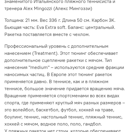
знаменитого Итальянского пляжного теннисиста и
тренера Alex Mingozzi
(Алекс Мингоззи)
Толщина: 21 мм. Вес 336 г. Длина 50 см. Карбон 3K.
Бьющая часть: Eva Extra soft. Баланс: центральный.
Ракетка поставляется вместе с чехлом.
Профессиональный уровень c дополнительным
нанесением (Treatment). Этот тюнинг обеспечивает
дополнительное сцепление ракетки с мячом. Тип
нанесения "medium" – используются средние фракции
наносимых частиц. В Европе этот тюнинг ракеток
применяется давно. В теннисе, как и в пляжном
теннисе, большое значение придается вращению мяча.
Вращение применяется спортсменами во всех видах
спорта, где применяют круглый мяч разных размеров –
это волейбол, баскетбол, футбол, хоккей на траве,
боулинг, теннис, настольный теннис, пляжный теннис,
хоккей с мячом, водное поло, поло, гандбол.
У пляжных ракеток нет струн, которые обеспечивают